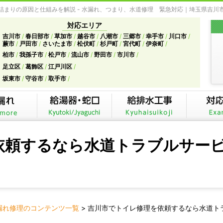
まりの原因と仕組みを解説 - 水漏れ、つまり、水道修理 緊急対応｜埼玉県吉川
対応エリア
吉川市
春日部市
草加市
越谷市
八潮市
三郷市
幸手市
川口市
蕨市
戸田市
さいたま市
松伏町
杉戸町
宮代町
伊奈町
柏市
我孫子市
松戸市
流山市
野田市
市川市
足立区
葛飾区
江戸川区
坂東市
守谷市
取手市
依頼するなら水道トラブルサー
漏れ修理のコンテンツ一覧
>
吉川市でトイレ修理を依頼するなら水道ト