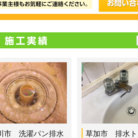
川市 洗濯パン排水
草加市 排水