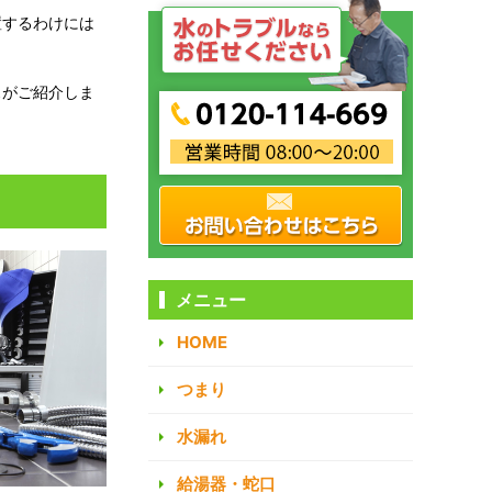
置するわけには
スがご紹介しま
メニュー
HOME
つまり
水漏れ
給湯器・蛇口