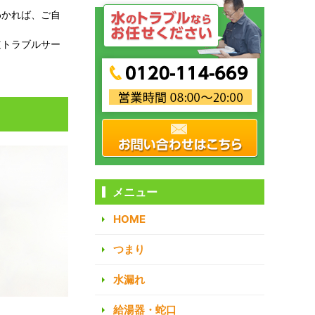
わかれば、ご自
道トラブルサー
メニュー
HOME
つまり
水漏れ
給湯器・蛇口