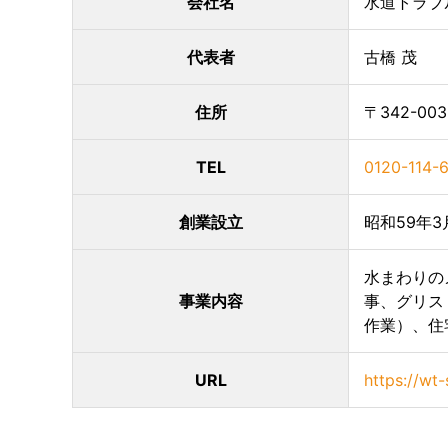
会社名
水道トラブ
代表者
古橋 茂
住所
〒342-00
TEL
0120-114-
創業設立
昭和59年3
水まわりの
事業内容
事、グリス
作業）、住
URL
https://wt-