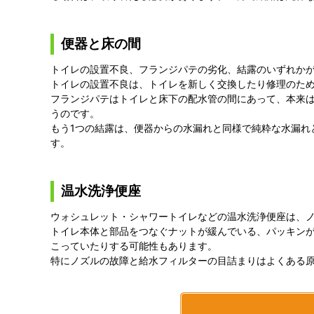
便器と床の間
トイレの設置不良、フランジパテの劣化、結露のいずれか
トイレの設置不良は、トイレを新しく交換したり修理のた
フランジパテはトイレと床下の配水管の間にあって、本来
うのです。
もう1つの結露は、便器からの水漏れと同様で純粋な水漏れ
す。
温水洗浄便座
ウォシュレット・シャワートイレなどの温水洗浄便座は、
トイレ本体と部品をつなぐナットが緩んでいる、パッキン
こっていたりする可能性もあります。
特にノズルの故障と給水フィルターの目詰まりはよくある