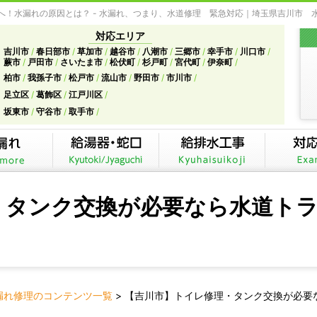
！水漏れの原因とは？ - 水漏れ、つまり、水道修理 緊急対応｜埼玉県吉川市 
対応エリア
吉川市
春日部市
草加市
越谷市
八潮市
三郷市
幸手市
川口市
蕨市
戸田市
さいたま市
松伏町
杉戸町
宮代町
伊奈町
柏市
我孫子市
松戸市
流山市
野田市
市川市
足立区
葛飾区
江戸川区
坂東市
守谷市
取手市
・タンク交換が必要なら水道ト
漏れ修理のコンテンツ一覧
>
【吉川市】トイレ修理・タンク交換が必要