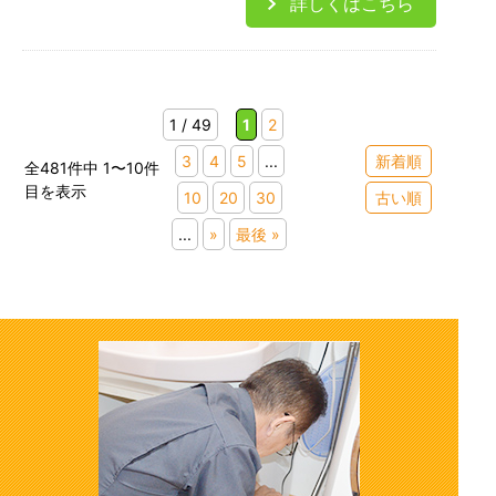
詳しくはこちら
1 / 49
1
2
3
4
5
...
新着順
全481件中 1〜10件
目を表示
10
20
30
古い順
...
»
最後 »