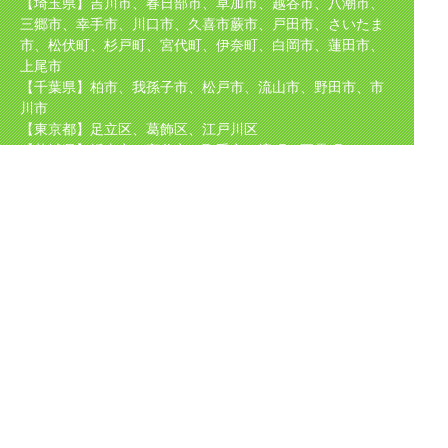
【埼玉県】吉川市、春日部市、草加市、越谷市、八潮市、
三郷市、幸手市、川口市、久喜市
蕨市、戸田市、さいたま
市、松伏町、杉戸町、宮代町、伊奈町、白岡市、蓮田市、
上尾市
【千葉県】柏市、我孫子市、松戸市、流山市、野田市、市
川市
【東京都】足立区、葛飾区、江戸川区
【茨城県】坂東市、守谷市、取手市、境町、五霞町
取り扱い
メーカー
TOTO（東陶）、NORITZ（ノーリツ）、INAX（イナック
ス）、Rinnai（リンナイ）
CHOFU、パロマ、サンウェーブ、クリナップ、タカラスタ
ンダード、KVK、
GASTERMOEN、ナショナル、パナソニック、日立等、
ほか国産メーカーを中心に多数取り扱い