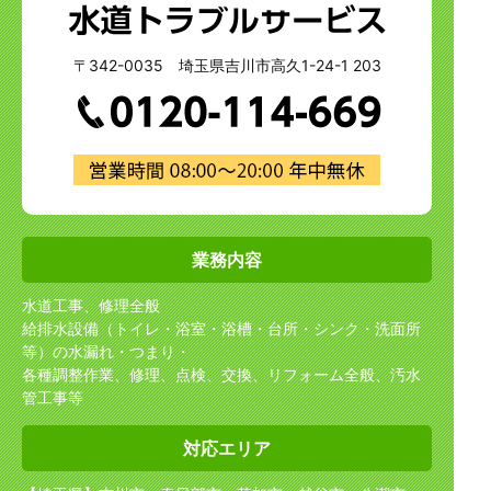
〒342-0035 埼玉県吉川市高久1-24-1 203
業務内容
水道工事、修理全般
給排水設備（トイレ・浴室・浴槽・台所・シンク・洗面所
等）の水漏れ・つまり・
各種調整作業、修理、点検、交換、リフォーム全般、汚水
管工事等
対応エリア