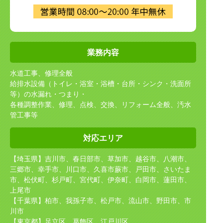
業務内容
水道工事、修理全般
給排水設備（トイレ・浴室・浴槽・台所・シンク・洗面所
等）の水漏れ・つまり・
各種調整作業、修理、点検、交換、リフォーム全般、汚水
管工事等
対応エリア
【埼玉県】吉川市、春日部市、草加市、越谷市、八潮市、
三郷市、幸手市、川口市、久喜市
蕨市、戸田市、さいたま
市、松伏町、杉戸町、宮代町、伊奈町、白岡市、蓮田市、
上尾市
【千葉県】柏市、我孫子市、松戸市、流山市、野田市、市
川市
【東京都】足立区、葛飾区、江戸川区