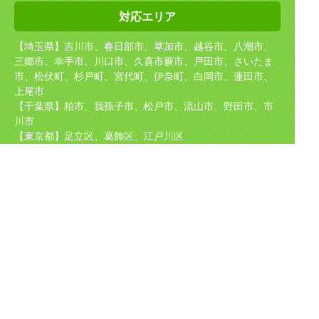
対応エリア
【埼玉県】吉川市、春日部市、草加市、越谷市、八潮市、
三郷市、幸手市、川口市、久喜市
蕨市、戸田市、さいたま
市、松伏町、杉戸町、宮代町、伊奈町、白岡市、蓮田市、
上尾市
【千葉県】柏市、我孫子市、松戸市、流山市、野田市、市
川市
【東京都】足立区、葛飾区、江戸川区
【茨城県】坂東市、守谷市、取手市、境町、五霞町
取り扱い
メーカー
TOTO（東陶）、NORITZ（ノーリツ）、INAX（イナック
ス）、Rinnai（リンナイ）
CHOFU、パロマ、サンウェーブ、クリナップ、タカラスタ
ンダード、KVK、
GASTERMOEN、ナショナル、パナソニック、日立等、
ほか国産メーカーを中心に多数取り扱い