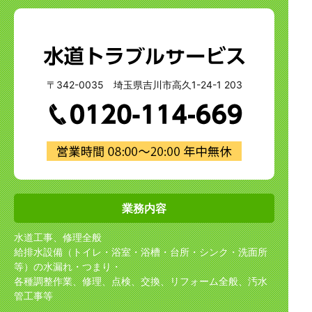
〒342-0035 埼玉県吉川市高久1-24-1 203
業務内容
水道工事、修理全般
給排水設備（トイレ・浴室・浴槽・台所・シンク・洗面所
等）の水漏れ・つまり・
各種調整作業、修理、点検、交換、リフォーム全般、汚水
管工事等