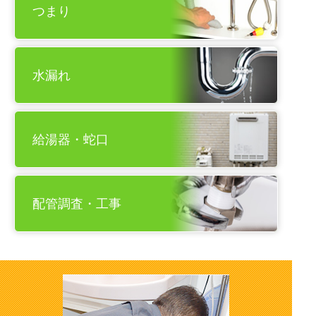
つまり
水漏れ
給湯器・蛇口
配管調査・工事