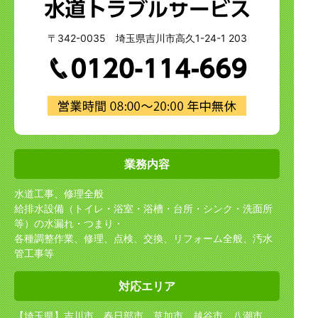
〒342-0035 埼玉県吉川市高久1-24-1 203
業務内容
水道工事、修理全般
給排水設備（トイレ・浴室・浴槽・台所・シンク・洗面所
等）の水漏れ・つまり・
各種調整作業、修理、点検、交換、リフォーム全般、汚水
管工事等
対応エリア
【埼玉県】吉川市、春日部市、草加市、越谷市、八潮市、