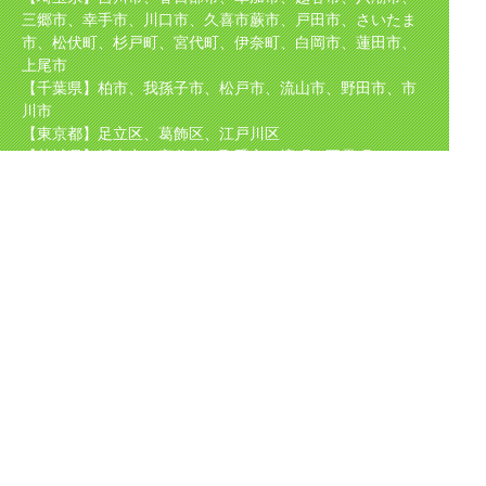
三郷市、幸手市、川口市、久喜市
蕨市、戸田市、さいたま
市、松伏町、杉戸町、宮代町、伊奈町、白岡市、蓮田市、
上尾市
【千葉県】柏市、我孫子市、松戸市、流山市、野田市、市
川市
【東京都】足立区、葛飾区、江戸川区
【茨城県】坂東市、守谷市、取手市、境町、五霞町
取り扱い
メーカー
TOTO（東陶）、NORITZ（ノーリツ）、INAX（イナック
ス）、Rinnai（リンナイ）
CHOFU、パロマ、サンウェーブ、クリナップ、タカラスタ
ンダード、KVK、
GASTERMOEN、ナショナル、パナソニック、日立等、
ほか国産メーカーを中心に多数取り扱い