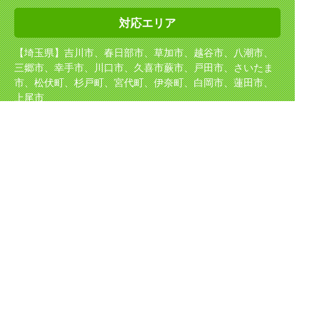
対応エリア
【埼玉県】吉川市、春日部市、草加市、越谷市、八潮市、
三郷市、幸手市、川口市、久喜市
蕨市、戸田市、さいたま
市、松伏町、杉戸町、宮代町、伊奈町、白岡市、蓮田市、
上尾市
【千葉県】柏市、我孫子市、松戸市、流山市、野田市、市
川市
【東京都】足立区、葛飾区、江戸川区
【茨城県】坂東市、守谷市、取手市、境町、五霞町
取り扱い
メーカー
TOTO（東陶）、NORITZ（ノーリツ）、INAX（イナック
ス）、Rinnai（リンナイ）
CHOFU、パロマ、サンウェーブ、クリナップ、タカラスタ
ンダード、KVK、
GASTERMOEN、ナショナル、パナソニック、日立等、
ほか国産メーカーを中心に多数取り扱い