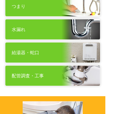
つまり
水漏れ
給湯器・蛇口
配管調査・工事