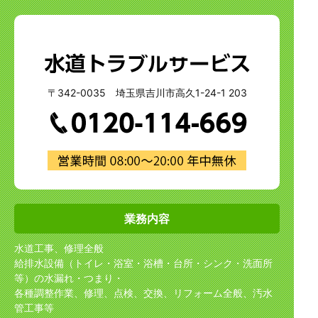
〒342-0035 埼玉県吉川市高久1-24-1 203
業務内容
水道工事、修理全般
給排水設備（トイレ・浴室・浴槽・台所・シンク・洗面所
等）の水漏れ・つまり・
各種調整作業、修理、点検、交換、リフォーム全般、汚水
管工事等