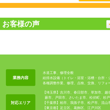
お客様の声
水道工事、修理全般
業務内容
給排水設備（トイレ・浴室・浴槽・台所・
各種調整作業、修理、点検、交換、リフォ
【埼玉県】吉川市、春日部市、草加市、越
蕨市、戸田市、さいたま市、松伏町、杉戸
対応エリア
【千葉県】柏市、我孫子市、松戸市、流山
【東京都】足立区、葛飾区、江戸川区