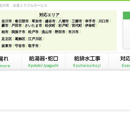
県吉川市 水道トラブルサービス
対応エリア
吉川市
春日部市
草加市
越谷市
八潮市
三郷市
幸手市
川口市
蕨市
戸田市
さいたま市
松伏町
杉戸町
宮代町
伊奈町
柏市
我孫子市
松戸市
流山市
野田市
市川市
足立区
葛飾区
江戸川区
坂東市
守谷市
取手市