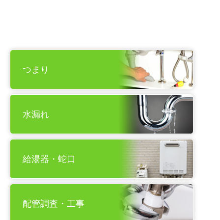
つまり
水漏れ
給湯器・蛇口
配管調査・工事