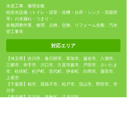
水道工事、修理全般
給排水設備（トイレ・浴室・浴槽・台所・シンク・洗面所
等）の水漏れ・つまり・
各種調整作業、修理、点検、交換、リフォーム全般、汚水
管工事等
対応エリア
【埼玉県】吉川市、春日部市、草加市、越谷市、八潮市、
三郷市、幸手市、川口市、久喜市
蕨市、戸田市、さいたま
市、松伏町、杉戸町、宮代町、伊奈町、白岡市、蓮田市、
上尾市
【千葉県】柏市、我孫子市、松戸市、流山市、野田市、市
川市
【東京都】足立区、葛飾区、江戸川区
【茨城県】坂東市、守谷市、取手市、境町、五霞町
取り扱い
メーカー
TOTO（東陶）、NORITZ（ノーリツ）、INAX（イナック
ス）、Rinnai（リンナイ）