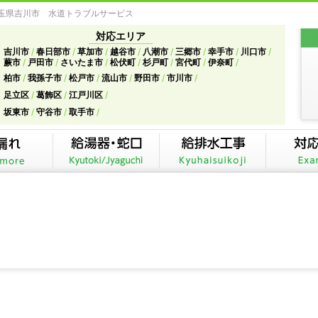
埼玉県吉川市 水道トラブルサービス
対応エリア
吉川市
春日部市
草加市
越谷市
八潮市
三郷市
幸手市
川口市
蕨市
戸田市
さいたま市
松伏町
杉戸町
宮代町
伊奈町
柏市
我孫子市
松戸市
流山市
野田市
市川市
足立区
葛飾区
江戸川区
坂東市
守谷市
取手市