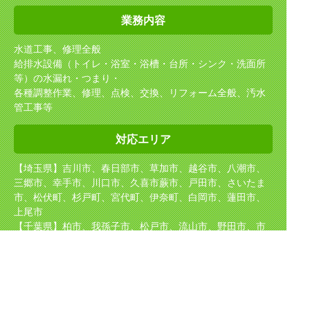
業務内容
水道工事、修理全般
給排水設備（トイレ・浴室・浴槽・台所・シンク・洗面所
等）の水漏れ・つまり・
各種調整作業、修理、点検、交換、リフォーム全般、汚水
管工事等
対応エリア
【埼玉県】吉川市、春日部市、草加市、越谷市、八潮市、
三郷市、幸手市、川口市、久喜市
蕨市、戸田市、さいたま
市、松伏町、杉戸町、宮代町、伊奈町、白岡市、蓮田市、
上尾市
【千葉県】柏市、我孫子市、松戸市、流山市、野田市、市
川市
【東京都】足立区、葛飾区、江戸川区
【茨城県】坂東市、守谷市、取手市、境町、五霞町
取り扱い
メーカー