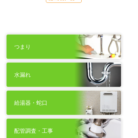
つまり
水漏れ
給湯器・蛇口
配管調査・工事