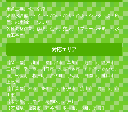
水道工事、修理全般
給排水設備（トイレ・浴室・浴槽・台所・シンク・洗面所
等）の水漏れ・つまり・
各種調整作業、修理、点検、交換、リフォーム全般、汚水
管工事等
対応エリア
【埼玉県】吉川市、春日部市、草加市、越谷市、八潮市、
三郷市、幸手市、川口市、久喜市
蕨市、戸田市、さいたま
市、松伏町、杉戸町、宮代町、伊奈町、白岡市、蓮田市、
上尾市
【千葉県】柏市、我孫子市、松戸市、流山市、野田市、市
川市
【東京都】足立区、葛飾区、江戸川区
【茨城県】坂東市、守谷市、取手市、境町、五霞町
取り扱い
メーカー
TOTO（東陶）、NORITZ（ノーリツ）、INAX（イナック