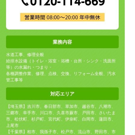
業務内容
水道工事、修理全般
給排水設備（トイレ・浴室・浴槽・台所・シンク・洗面所
等）の水漏れ・つまり・
各種調整作業、修理、点検、交換、リフォーム全般、汚水
管工事等
対応エリア
【埼玉県】吉川市、春日部市、草加市、越谷市、八潮市、
三郷市、幸手市、川口市、久喜市
蕨市、戸田市、さいたま
市、松伏町、杉戸町、宮代町、伊奈町、白岡市、蓮田市、
上尾市
【千葉県】柏市、我孫子市、松戸市、流山市、野田市、市