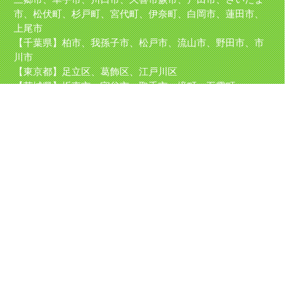
市、松伏町、杉戸町、宮代町、伊奈町、白岡市、蓮田市、
上尾市
【千葉県】柏市、我孫子市、松戸市、流山市、野田市、市
川市
【東京都】足立区、葛飾区、江戸川区
【茨城県】坂東市、守谷市、取手市、境町、五霞町
取り扱い
メーカー
TOTO（東陶）、NORITZ（ノーリツ）、INAX（イナック
ス）、Rinnai（リンナイ）
CHOFU、パロマ、サンウェーブ、クリナップ、タカラスタ
ンダード、KVK、
GASTERMOEN、ナショナル、パナソニック、日立等、
ほか国産メーカーを中心に多数取り扱い
Copyright (C)
水道工事・水道修理のことなら | 水道トラブルサービス
All