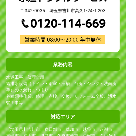
〒342-0035 埼玉県吉川市高久1-24-1 203
業務内容
水道工事、修理全般
給排水設備（トイレ・浴室・浴槽・台所・シンク・洗面所
等）の水漏れ・つまり・
各種調整作業、修理、点検、交換、リフォーム全般、汚水
管工事等
対応エリア
【埼玉県】吉川市、春日部市、草加市、越谷市、八潮市、
三郷市、幸手市、川口市、久喜市
蕨市、戸田市、さいたま