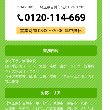
〒342-0035 埼玉県吉川市高久1-24-1 203
業務内容
水道工事、修理全般
給排水設備（トイレ・浴室・浴槽・台所・シンク・洗面所
等）の水漏れ・つまり・
各種調整作業、修理、点検、交換、リフォーム全般、汚水
管工事等
対応エリア
【埼玉県】吉川市、春日部市、草加市、越谷市、八潮市、
三郷市、幸手市、川口市、久喜市
蕨市、戸田市、さいたま