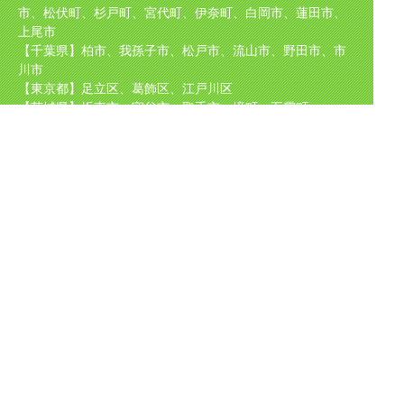
市、松伏町、杉戸町、宮代町、伊奈町、白岡市、蓮田市、
上尾市
【千葉県】柏市、我孫子市、松戸市、流山市、野田市、市
川市
【東京都】足立区、葛飾区、江戸川区
【茨城県】坂東市、守谷市、取手市、境町、五霞町
取り扱い
メーカー
TOTO（東陶）、NORITZ（ノーリツ）、INAX（イナック
ス）、Rinnai（リンナイ）
CHOFU、パロマ、サンウェーブ、クリナップ、タカラスタ
ンダード、KVK、
GASTERMOEN、ナショナル、パナソニック、日立等、
ほか国産メーカーを中心に多数取り扱い
Copyright (C)
水道工事・水道修理のことなら | 水道トラブルサービス
All
Rights Reserved.