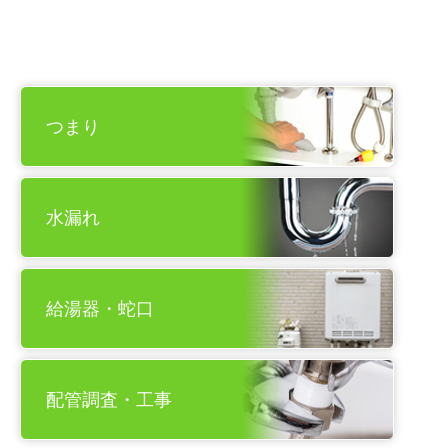
つまり
水漏れ
給湯器・蛇口
配管調査・工事