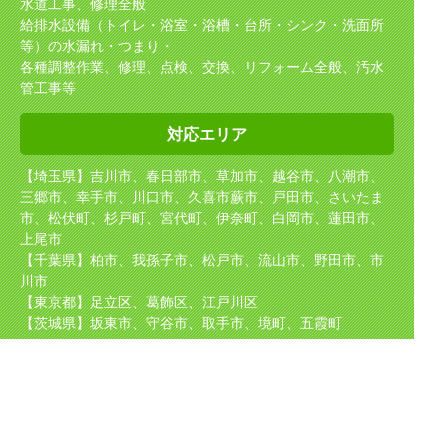
水道工事、修理全般
給排水設備（トイレ・浴室・浴槽・台所・シンク・洗面所
等）の水漏れ・つまり・
各種調整作業、修理、点検、交換、リフォーム全般、汚水
管工事等
対応エリア
【埼玉県】吉川市、春日部市、草加市、越谷市、八潮市、
三郷市、幸手市、川口市、久喜市
蕨市、戸田市、さいたま
市、松伏町、杉戸町、宮代町、伊奈町、白岡市、蓮田市、
上尾市
【千葉県】柏市、我孫子市、松戸市、流山市、野田市、市
川市
【東京都】足立区、葛飾区、江戸川区
【茨城県】坂東市、守谷市、取手市、境町、五霞町
取り扱い
メーカー
TOTO（東陶）、NORITZ（ノーリツ）、INAX（イナック
ス）、Rinnai（リンナイ）