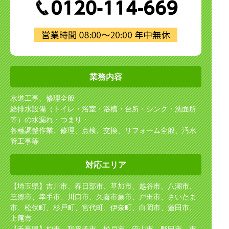
業務内容
水道工事、修理全般
給排水設備（トイレ・浴室・浴槽・台所・シンク・洗面所
等）の水漏れ・つまり・
各種調整作業、修理、点検、交換、リフォーム全般、汚水
管工事等
対応エリア
【埼玉県】吉川市、春日部市、草加市、越谷市、八潮市、
三郷市、幸手市、川口市、久喜市
蕨市、戸田市、さいたま
市、松伏町、杉戸町、宮代町、伊奈町、白岡市、蓮田市、
上尾市
【千葉県】柏市、我孫子市、松戸市、流山市、野田市、市