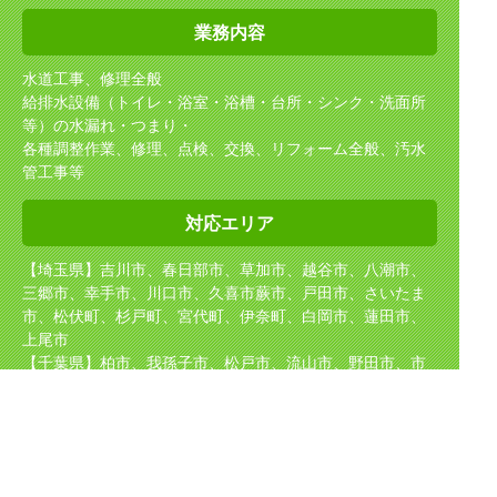
業務内容
水道工事、修理全般
給排水設備（トイレ・浴室・浴槽・台所・シンク・洗面所
等）の水漏れ・つまり・
各種調整作業、修理、点検、交換、リフォーム全般、汚水
管工事等
対応エリア
【埼玉県】吉川市、春日部市、草加市、越谷市、八潮市、
三郷市、幸手市、川口市、久喜市
蕨市、戸田市、さいたま
市、松伏町、杉戸町、宮代町、伊奈町、白岡市、蓮田市、
上尾市
【千葉県】柏市、我孫子市、松戸市、流山市、野田市、市
川市
【東京都】足立区、葛飾区、江戸川区
【茨城県】坂東市、守谷市、取手市、境町、五霞町
取り扱い
メーカー