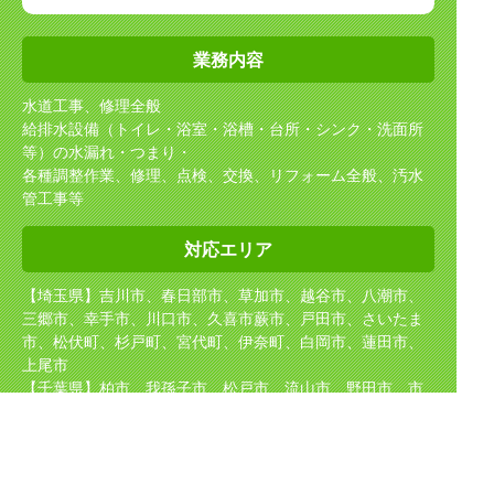
業務内容
水道工事、修理全般
給排水設備（トイレ・浴室・浴槽・台所・シンク・洗面所
等）の水漏れ・つまり・
各種調整作業、修理、点検、交換、リフォーム全般、汚水
管工事等
対応エリア
【埼玉県】吉川市、春日部市、草加市、越谷市、八潮市、
三郷市、幸手市、川口市、久喜市
蕨市、戸田市、さいたま
市、松伏町、杉戸町、宮代町、伊奈町、白岡市、蓮田市、
上尾市
【千葉県】柏市、我孫子市、松戸市、流山市、野田市、市
川市
【東京都】足立区、葛飾区、江戸川区
【茨城県】坂東市、守谷市、取手市、境町、五霞町