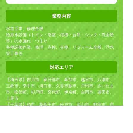
業務内容
水道工事、修理全般
給排水設備（トイレ・浴室・浴槽・台所・シンク・洗面所
等）の水漏れ・つまり・
各種調整作業、修理、点検、交換、リフォーム全般、汚水
管工事等
対応エリア
【埼玉県】吉川市、春日部市、草加市、越谷市、八潮市、
三郷市、幸手市、川口市、久喜市
蕨市、戸田市、さいたま
市、松伏町、杉戸町、宮代町、伊奈町、白岡市、蓮田市、
上尾市
【千葉県】柏市、我孫子市、松戸市、流山市、野田市、市
川市
【東京都】足立区、葛飾区、江戸川区
【茨城県】坂東市、守谷市、取手市、境町、五霞町