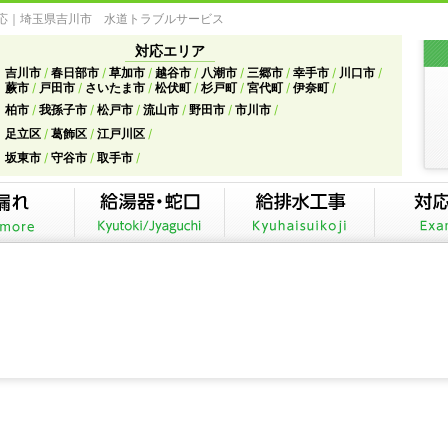
対応｜埼玉県吉川市 水道トラブルサービス
対応エリア
吉川市
春日部市
草加市
越谷市
八潮市
三郷市
幸手市
川口市
蕨市
戸田市
さいたま市
松伏町
杉戸町
宮代町
伊奈町
柏市
我孫子市
松戸市
流山市
野田市
市川市
足立区
葛飾区
江戸川区
坂東市
守谷市
取手市