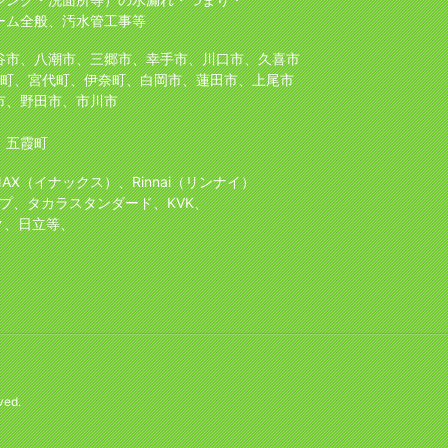
ーム全般、汚水管工事等
谷市、八潮市、三郷市、幸手市、川口市、久喜市
町、宮代町、伊奈町、白岡市、蓮田市、上尾市
市、野田市、市川市
、五霞町
NAX（イナックス）、Rinnai（リンナイ）
プ、タカラスタンダード、KVK、
ク、日立等、
ved.