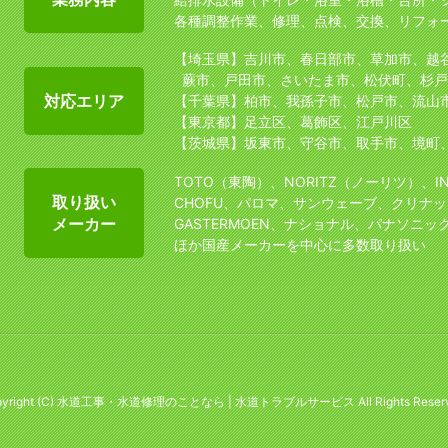
各種調整作業、修理、点検、交換、リフォ
【埼玉県】吉川市、春日部市、草加市、越
蕨市、戸田市、さいたま市、松伏町、杉戸
対応エリア
【千葉県】柏市、我孫子市、松戸市、流山
【東京都】足立区、葛飾区、江戸川区
【茨城県】坂東市、守谷市、取手市、境町
TOTO（東陶）、NORITZ（ノーリツ）、I
取り扱い
CHOFU、パロマ、サンウェーブ、クリナッ
メーカー
GASTERMOEN、ナショナル、パナソニッ
ほか国産メーカーを中心に多数取り扱い
yright (C)
水道工事・水道修理のことなら | 水道トラブルサービス
All Rights Reser