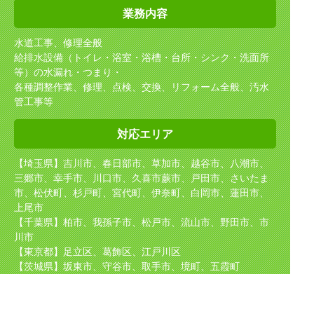
業務内容
水道工事、修理全般
給排水設備（トイレ・浴室・浴槽・台所・シンク・洗面所
等）の水漏れ・つまり・
各種調整作業、修理、点検、交換、リフォーム全般、汚水
管工事等
対応エリア
【埼玉県】吉川市、春日部市、草加市、越谷市、八潮市、
三郷市、幸手市、川口市、久喜市
蕨市、戸田市、さいたま
市、松伏町、杉戸町、宮代町、伊奈町、白岡市、蓮田市、
上尾市
【千葉県】柏市、我孫子市、松戸市、流山市、野田市、市
川市
【東京都】足立区、葛飾区、江戸川区
【茨城県】坂東市、守谷市、取手市、境町、五霞町
取り扱い
メーカー