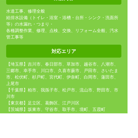
水道工事、修理全般
給排水設備（トイレ・浴室・浴槽・台所・シンク・洗面所
等）の水漏れ・つまり・
各種調整作業、修理、点検、交換、リフォーム全般、汚水
管工事等
対応エリア
【埼玉県】吉川市、春日部市、草加市、越谷市、八潮市、
三郷市、幸手市、川口市、久喜市
蕨市、戸田市、さいたま
市、松伏町、杉戸町、宮代町、伊奈町、白岡市、蓮田市、
上尾市
【千葉県】柏市、我孫子市、松戸市、流山市、野田市、市
川市
【東京都】足立区、葛飾区、江戸川区
【茨城県】坂東市、守谷市、取手市、境町、五霞町
取り扱い
メーカー
TOTO（東陶）、NORITZ（ノーリツ）、INAX（イナック