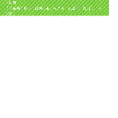
上尾市
【千葉県】柏市、我孫子市、松戸市、流山市、野田市、市
川市
【東京都】足立区、葛飾区、江戸川区
【茨城県】坂東市、守谷市、取手市、境町、五霞町
取り扱い
メーカー
TOTO（東陶）、NORITZ（ノーリツ）、INAX（イナック
ス）、Rinnai（リンナイ）
CHOFU、パロマ、サンウェーブ、クリナップ、タカラスタ
ンダード、KVK、
GASTERMOEN、ナショナル、パナソニック、日立等、
ほか国産メーカーを中心に多数取り扱い
Copyright (C)
水道工事・水道修理のことなら | 水道トラブルサービス
All
Rights Reserved.