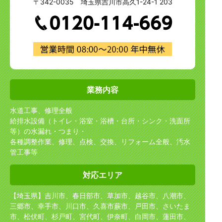
〒342-0035 埼玉県吉川市高久1-24-1 203
業務内容
水道工事、修理全般
給排水設備（トイレ・浴室・浴槽・台所・シンク・洗面所
等）の水漏れ・つまり・
各種調整作業、修理、点検、交換、リフォーム全般、汚水
管工事等
対応エリア
【埼玉県】吉川市、春日部市、草加市、越谷市、八潮市、
三郷市、幸手市、川口市、久喜市
蕨市、戸田市、さいたま
市、松伏町、杉戸町、宮代町、伊奈町、白岡市、蓮田市、