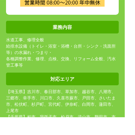
業務内容
水道工事、修理全般
給排水設備（トイレ・浴室・浴槽・台所・シンク・洗面所
等）の水漏れ・つまり・
各種調整作業、修理、点検、交換、リフォーム全般、汚水
管工事等
対応エリア
【埼玉県】吉川市、春日部市、草加市、越谷市、八潮市、
三郷市、幸手市、川口市、久喜市
蕨市、戸田市、さいたま
市、松伏町、杉戸町、宮代町、伊奈町、白岡市、蓮田市、
上尾市
【千葉県】柏市、我孫子市、松戸市、流山市、野田市、市
川市
【東京都】足立区、葛飾区、江戸川区