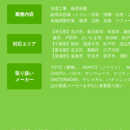
水道工事、修理全般
業務内容
給排水設備（トイレ・浴室・浴槽・台所・
各種調整作業、修理、点検、交換、リフォ
【埼玉県】吉川市、春日部市、草加市、越
蕨市、戸田市、さいたま市、松伏町、杉戸
対応エリア
【千葉県】柏市、我孫子市、松戸市、流山
【東京都】足立区、葛飾区、江戸川区
【茨城県】坂東市、守谷市、取手市、境町
TOTO（東陶）、NORITZ（ノーリツ）、I
取り扱い
CHOFU、パロマ、サンウェーブ、クリナッ
メーカー
GASTERMOEN、ナショナル、パナソニッ
ほか国産メーカーを中心に多数取り扱い