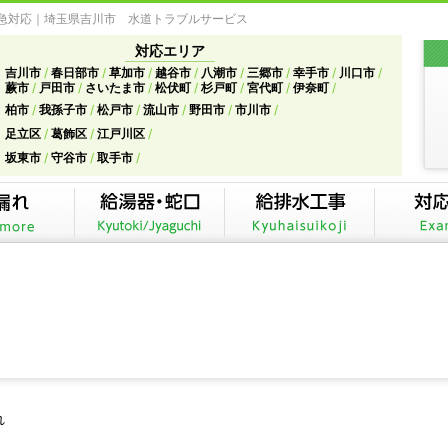
緊急対応｜埼玉県吉川市 水道トラブルサービス
対応エリア
吉川市
春日部市
草加市
越谷市
八潮市
三郷市
幸手市
川口市
蕨市
戸田市
さいたま市
松伏町
杉戸町
宮代町
伊奈町
柏市
我孫子市
松戸市
流山市
野田市
市川市
足立区
葛飾区
江戸川区
坂東市
守谷市
取手市
れ