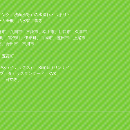
シンク・洗面所等）の水漏れ・つまり・
ーム全般、汚水管工事等
谷市、八潮市、三郷市、幸手市、川口市、久喜市
町、宮代町、伊奈町、白岡市、蓮田市、上尾市
市、野田市、市川市
、五霞町
NAX（イナックス）、Rinnai（リンナイ）
プ、タカラスタンダード、KVK、
ク、日立等、