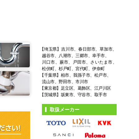
【埼玉県】吉川市、春日部市、草加市、
越谷市、八潮市、三郷市、幸手市、
川口市、蕨市、戸田市、さいたま市、
松伏町、杉戸町、宮代町、伊奈町
【千葉県】柏市、我孫子市、松戸市、
流山市、野田市、市川市
【東京都】足立区、葛飾区、江戸川区
【茨城県】坂東市、守谷市、取手市
取扱メーカー