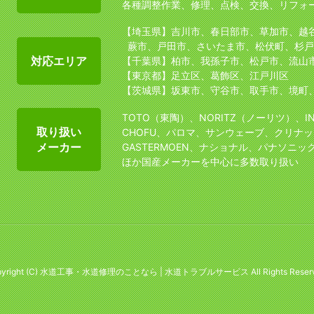
各種調整作業、修理、点検、交換、リフォ
【埼玉県】吉川市、春日部市、草加市、越
蕨市、戸田市、さいたま市、松伏町、杉戸
対応エリア
【千葉県】柏市、我孫子市、松戸市、流山
【東京都】足立区、葛飾区、江戸川区
【茨城県】坂東市、守谷市、取手市、境町
TOTO（東陶）、NORITZ（ノーリツ）、I
取り扱い
CHOFU、パロマ、サンウェーブ、クリナッ
メーカー
GASTERMOEN、ナショナル、パナソニッ
ほか国産メーカーを中心に多数取り扱い
yright (C)
水道工事・水道修理のことなら | 水道トラブルサービス
All Rights Reser