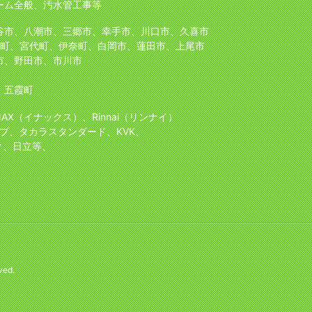
ーム全般、汚水管工事等
谷市、八潮市、三郷市、幸手市、川口市、久喜市
町、宮代町、伊奈町、白岡市、蓮田市、上尾市
市、野田市、市川市
、五霞町
NAX（イナックス）、Rinnai（リンナイ）
プ、タカラスタンダード、KVK、
ク、日立等、
ved.