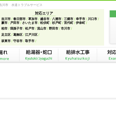
県吉川市 水道トラブルサービス
対応エリア
吉川市
春日部市
草加市
越谷市
八潮市
三郷市
幸手市
川口市
蕨市
戸田市
さいたま市
松伏町
杉戸町
宮代町
伊奈町
柏市
我孫子市
松戸市
流山市
野田市
市川市
足立区
葛飾区
江戸川区
坂東市
守谷市
取手市