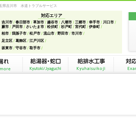
埼玉県吉川市 水道トラブルサービス
対応エリア
吉川市
春日部市
草加市
越谷市
八潮市
三郷市
幸手市
川口市
蕨市
戸田市
さいたま市
松伏町
杉戸町
宮代町
伊奈町
柏市
我孫子市
松戸市
流山市
野田市
市川市
足立区
葛飾区
江戸川区
坂東市
守谷市
取手市