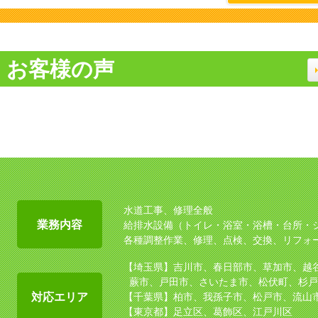
お客様の声
水道工事、修理全般
業務内容
給排水設備（トイレ・浴室・浴槽・台所・
各種調整作業、修理、点検、交換、リフォ
【埼玉県】吉川市、春日部市、草加市、越
蕨市、戸田市、さいたま市、松伏町、杉戸
対応エリア
【千葉県】柏市、我孫子市、松戸市、流山
【東京都】足立区、葛飾区、江戸川区