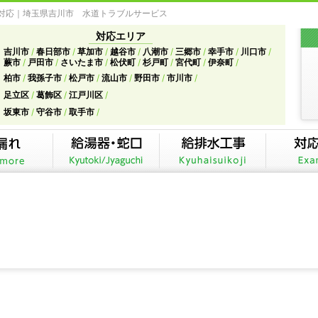
急対応｜埼玉県吉川市 水道トラブルサービス
対応エリア
吉川市
春日部市
草加市
越谷市
八潮市
三郷市
幸手市
川口市
蕨市
戸田市
さいたま市
松伏町
杉戸町
宮代町
伊奈町
柏市
我孫子市
松戸市
流山市
野田市
市川市
足立区
葛飾区
江戸川区
坂東市
守谷市
取手市