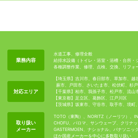
水道工事、修理全般
業務内容
給排水設備（トイレ・浴室・浴槽・台所・
各種調整作業、修理、点検、交換、リフォ
【埼玉県】吉川市、春日部市、草加市、越
蕨市、戸田市、さいたま市、松伏町、杉戸
対応エリア
【千葉県】柏市、我孫子市、松戸市、流山
【東京都】足立区、葛飾区、江戸川区
【茨城県】坂東市、守谷市、取手市、境町
TOTO（東陶）、NORITZ（ノーリツ）、I
取り扱い
CHOFU、パロマ、サンウェーブ、クリナッ
メーカー
GASTERMOEN、ナショナル、パナソニッ
ほか国産メーカーを中心に多数取り扱い