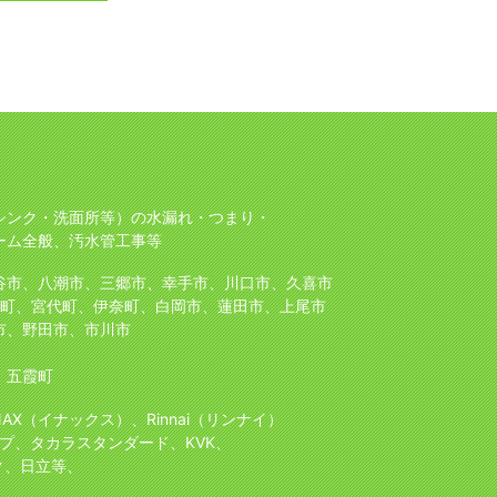
シンク・洗面所等）の水漏れ・つまり・
ーム全般、汚水管工事等
谷市、八潮市、三郷市、幸手市、川口市、久喜市
町、宮代町、伊奈町、白岡市、蓮田市、上尾市
市、野田市、市川市
、五霞町
NAX（イナックス）、Rinnai（リンナイ）
プ、タカラスタンダード、KVK、
ク、日立等、