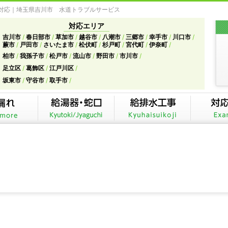
急対応｜埼玉県吉川市 水道トラブルサービス
対応エリア
吉川市
春日部市
草加市
越谷市
八潮市
三郷市
幸手市
川口市
蕨市
戸田市
さいたま市
松伏町
杉戸町
宮代町
伊奈町
柏市
我孫子市
松戸市
流山市
野田市
市川市
足立区
葛飾区
江戸川区
坂東市
守谷市
取手市