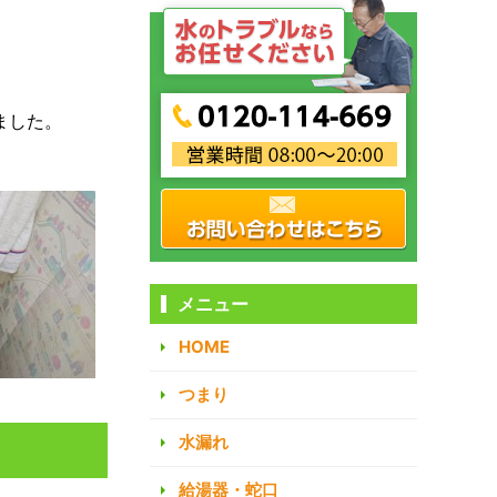
ました。
メニュー
HOME
つまり
水漏れ
給湯器・蛇口