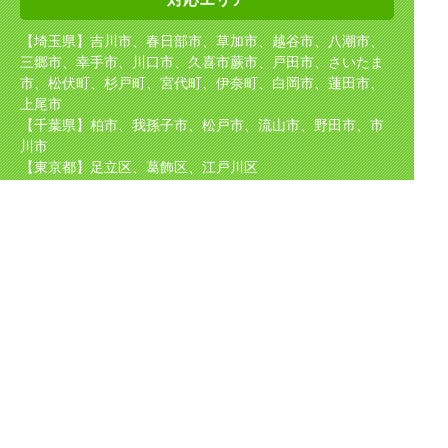
【埼玉県】吉川市、春日部市、草加市、越谷市、八潮市、
三郷市、幸手市、川口市、久喜市
蕨市、戸田市、さいたま
市、松伏町、杉戸町、宮代町、伊奈町、白岡市、蓮田市、
上尾市
【千葉県】柏市、我孫子市、松戸市、流山市、野田市、市
川市
【東京都】足立区、葛飾区、江戸川区
【茨城県】坂東市、守谷市、取手市、境町、五霞町
取り扱い
メーカー
TOTO（東陶）、NORITZ（ノーリツ）、INAX（イナック
ス）、Rinnai（リンナイ）
CHOFU、パロマ、サンウェーブ、クリナップ、タカラスタ
ンダード、KVK、
GASTERMOEN、ナショナル、パナソニック、日立等、
ほか国産メーカーを中心に多数取り扱い