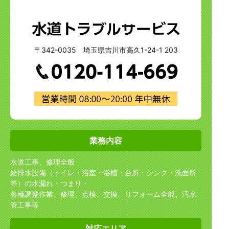
〒342-0035 埼玉県吉川市高久1-24-1 203
業務内容
水道工事、修理全般
給排水設備（トイレ・浴室・浴槽・台所・シンク・洗面所
等）の水漏れ・つまり・
各種調整作業、修理、点検、交換、リフォーム全般、汚水
管工事等
対応エリア