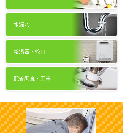
水漏れ
給湯器・蛇口
配管調査・工事