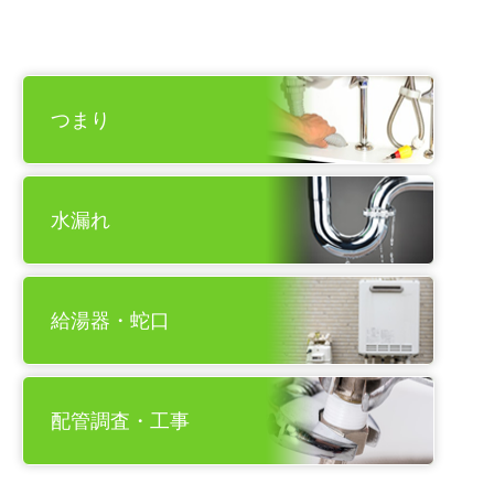
つまり
水漏れ
給湯器・蛇口
配管調査・工事