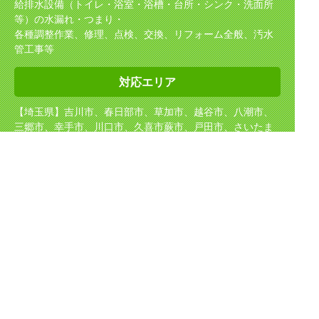
給排水設備（トイレ・浴室・浴槽・台所・シンク・洗面所
等）の水漏れ・つまり・
各種調整作業、修理、点検、交換、リフォーム全般、汚水
管工事等
対応エリア
【埼玉県】吉川市、春日部市、草加市、越谷市、八潮市、
三郷市、幸手市、川口市、久喜市
蕨市、戸田市、さいたま
市、松伏町、杉戸町、宮代町、伊奈町、白岡市、蓮田市、
上尾市
【千葉県】柏市、我孫子市、松戸市、流山市、野田市、市
川市
【東京都】足立区、葛飾区、江戸川区
【茨城県】坂東市、守谷市、取手市、境町、五霞町
取り扱い
メーカー
TOTO（東陶）、NORITZ（ノーリツ）、INAX（イナック
ス）、Rinnai（リンナイ）
CHOFU、パロマ、サンウェーブ、クリナップ、タカラスタ