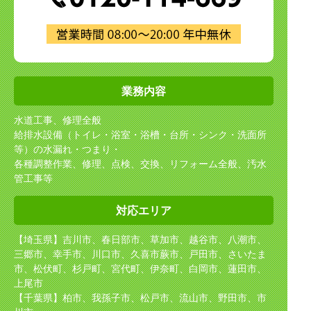
業務内容
水道工事、修理全般
給排水設備（トイレ・浴室・浴槽・台所・シンク・洗面所
等）の水漏れ・つまり・
各種調整作業、修理、点検、交換、リフォーム全般、汚水
管工事等
対応エリア
【埼玉県】吉川市、春日部市、草加市、越谷市、八潮市、
三郷市、幸手市、川口市、久喜市
蕨市、戸田市、さいたま
市、松伏町、杉戸町、宮代町、伊奈町、白岡市、蓮田市、
上尾市
【千葉県】柏市、我孫子市、松戸市、流山市、野田市、市