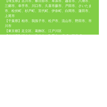
【埼玉県】吉川市、春日部市、草加市、越谷市、八潮市、
三郷市、幸手市、川口市、久喜市
蕨市、戸田市、さいたま
市、松伏町、杉戸町、宮代町、伊奈町、白岡市、蓮田市、
上尾市
【千葉県】柏市、我孫子市、松戸市、流山市、野田市、市
川市
【東京都】足立区、葛飾区、江戸川区
【茨城県】坂東市、守谷市、取手市、境町、五霞町
取り扱い
メーカー
TOTO（東陶）、NORITZ（ノーリツ）、INAX（イナック
ス）、Rinnai（リンナイ）
CHOFU、パロマ、サンウェーブ、クリナップ、タカラスタ
ンダード、KVK、
GASTERMOEN、ナショナル、パナソニック、日立等、
ほか国産メーカーを中心に多数取り扱い