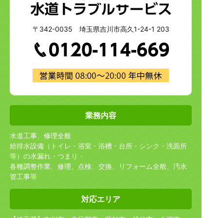
〒342-0035 埼玉県吉川市高久1-24-1 203
業務内容
水道工事、修理全般
給排水設備（トイレ・浴室・浴槽・台所・シンク・洗面所
等）の水漏れ・つまり・
各種調整作業、修理、点検、交換、リフォーム全般、汚水
管工事等
対応エリア